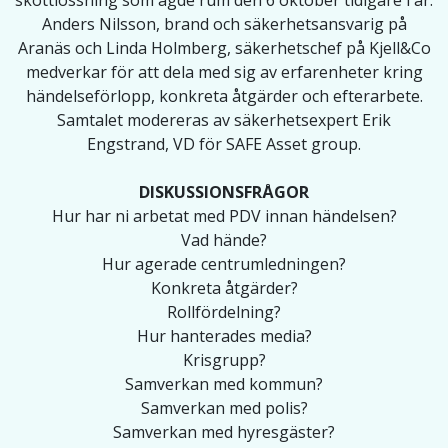
skottlossning som ägde rum den 6 oktober tidigare i år.
Anders Nilsson, brand och säkerhetsansvarig på
Aranäs och Linda Holmberg, säkerhetschef på Kjell&Co
medverkar för att dela med sig av erfarenheter kring
händelseförlopp, konkreta åtgärder och efterarbete.
Samtalet modereras av säkerhetsexpert Erik
Engstrand, VD för SAFE Asset group.
DISKUSSIONSFRÅGOR
Hur har ni arbetat med PDV innan händelsen?
Vad hände?
Hur agerade centrumledningen?
Konkreta åtgärder?
Rollfördelning?
Hur hanterades media?
Krisgrupp?
Samverkan med kommun?
Samverkan med polis?
Samverkan med hyresgäster?