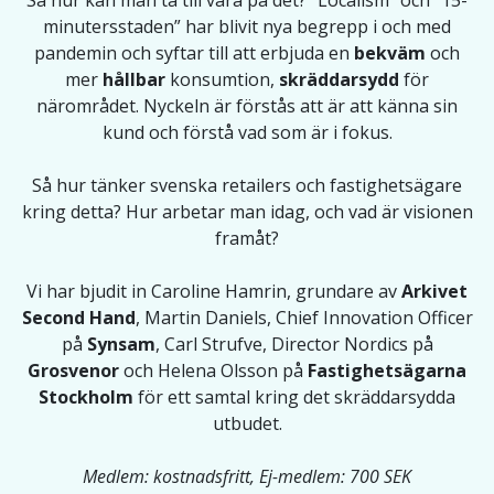
Så hur kan man ta till vara på det? ”Localism” och ”15-
minutersstaden” har blivit nya begrepp i och med
pandemin och syftar till att erbjuda en
bekväm
och
mer
hållbar
konsumtion,
skräddarsydd
för
närområdet. Nyckeln är förstås att är att känna sin
kund och förstå vad som är i fokus.
Så hur tänker svenska retailers och fastighetsägare
kring detta? Hur arbetar man idag, och vad är visionen
framåt?
Vi har bjudit in Caroline Hamrin, grundare av
Arkivet
Second Hand
, Martin Daniels, Chief Innovation Officer
på
Synsam
, Carl Strufve, Director Nordics på
Grosvenor
och Helena Olsson på
Fastighetsägarna
Stockholm
för ett samtal kring det skräddarsydda
utbudet.
Medlem: kostnadsfritt, Ej-medlem: 700 SEK